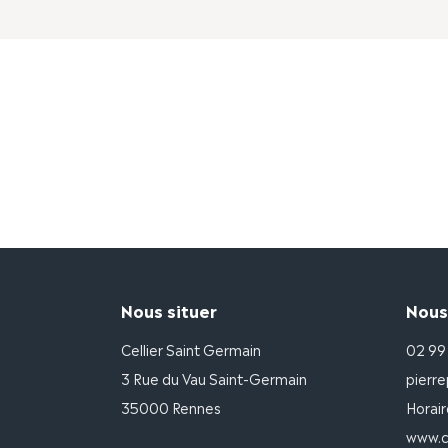
Nous situer
Nous
Cellier Saint Germain
02 99
3 Rue du Vau Saint-Germain
pierre
35000 Rennes
Horair
www.ce