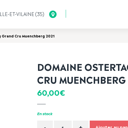
LLE-ET-VILAINE (35)
g Grand Cru Muenchberg 2021
DOMAINE OSTERTA
CRU MUENCHBERG 
60,00
€
En stock
Quantité
-
+
Ajouter au pan