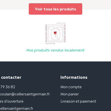
Voir tous les produits
Nos produits vendus localement
 contacter
Informations
 79 36 82
Mon compte
poulain@celliersaintgermain.fr
Mon panier
es d'ouverture
Livraison et paiement
lliersaintgermain.fr