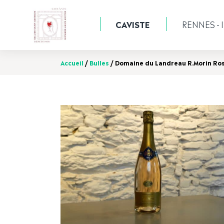
CAVISTE
RENNES - I
Accueil
/
Bulles
/ Domaine du Landreau R.Morin Ro