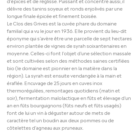
d’épices et de réglisse. Puissant et concentré aussi, il
délivre des tanins soyeux et ronds enjolivés par une
longue finale épicée et finement boisée.
Le Clos des Grives est la cuvée phare du domaine
familial qui a vu le jour en 1936. Elle provient du lieu-dit
éponyme qui s’avère être une parcelle de sept hectares
environ plantée de vignes de syrah soixantenaires en
moyenne. Celles-ci font l’objet d’une sélection massale
et sont cultivées selon des méthodes saines certifiées
bio (le domaine est pionnier en la matière dans la
région). La syrah est ensuite vendangée à la main et
éraflée. Encuvage de 25 jours en cuves inox
thermorégulées, remontages quotidiens (matin et
soir), fermentation malolactique en fûts et élevage d’un
an en fûts bourguignons (fûts neufs et fûts usagés)
font de lui un vin à déguster autour de mets de
caractère tel un boudin aux deux pommes ou de
côtelettes d’agneau aux pruneaux.