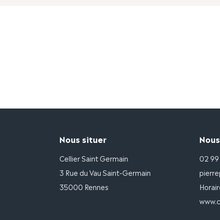
Nous situer
Nous
Cellier Saint Germain
02 99
3 Rue du Vau Saint-Germain
pierre
35000 Rennes
Horair
www.ce