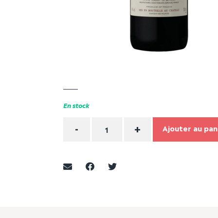
En stock
Quantité
-
+
Ajouter au pan