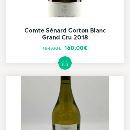
Comte Sénard Corton Blanc
Grand Cru 2018
Le
Le
160,00
€
184,00
€
prix
prix
initial
actuel
était :
est :
184,00€.
160,00€.