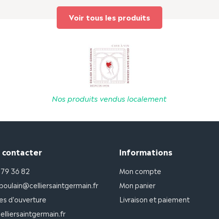
Voir tous les produits
Nos produits vendus localement
 contacter
Informations
 79 36 82
Mon compte
poulain@celliersaintgermain.fr
Mon panier
es d'ouverture
Livraison et paiement
lliersaintgermain.fr