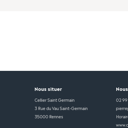
Nous situer
Nous
Cellier Saint Germain
02 99
3 Rue du Vau Saint-Germain
pierre
35000 Rennes
Horair
www.ce