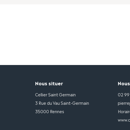
Nous situer
Nous
Cellier Saint Germain
02 99
3 Rue du Vau Saint-Germain
pierre
35000 Rennes
Horair
www.ce